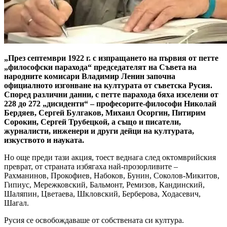
„През септември 1922 г. с изпращането на първия от петте
„философски парахода“ председателят на Съвета на
народните комисари Владимир Ленин започна
официалното изгонване на културата от съветска Русия.
Според различни данни, с петте парахода бяха изселени от
228 до 272 „дисиденти“ – професорите-философи Николай
Бердяев, Сергей Булгаков, Михаил Осоргин, Питирим
Сорокин, Сергей Трубецкой, а също и писатели,
журналисти, инженери и други дейци на културата,
изкуството и науката.
Но още преди тази акция, тоест веднага след октомврийския
преврат, от страната избягаха най-прозорливите –
Рахманинов, Прокофиев, Набоков, Бунин, Соколов-Микитов,
Гипиус, Мережковский, Бальмонт, Ремизов, Кандинский,
Шаляпин, Цветаева, Шкловский, Берберова, Ходасевич,
Шагал.
Русия се освобождаваше от собствената си култура.