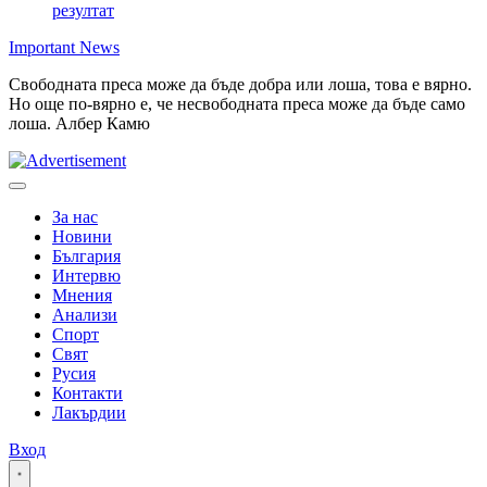
резултат
Important News
Свободната преса може да бъде добра или лоша, това е вярно.
Но още по-вярно е, че несвободната преса може да бъде само
лоша. Албер Камю
За нас
Новини
България
Интервю
Мнения
Анализи
Спорт
Свят
Русия
Контакти
Лакърдии
Вход