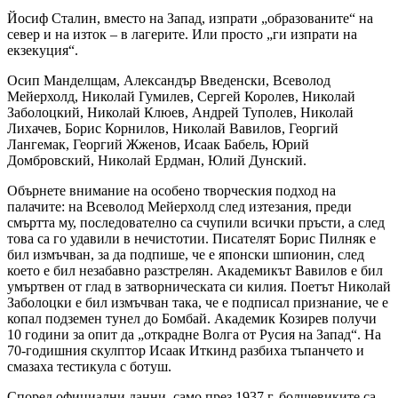
Йосиф Сталин, вместо на Запад, изпрати „образованите“ на
север и на изток – в лагерите. Или просто „ги изпрати на
екзекуция“.
Осип Манделщам, Александър Введенски, Всеволод
Мейерхолд, Николай Гумилев, Сергей Королев, Николай
Заболоцкий, Николай Клюев, Андрей Туполев, Николай
Лихачев, Борис Корнилов, Николай Вавилов, Георгий
Лангемак, Георгий Жженов, Исаак Бабель, Юрий
Домбровский, Николай Ердман, Юлий Дунский.
Обърнете внимание на особено творческия подход на
палачите: на Всеволод Мейерхолд след изтезания, преди
смъртта му, последователно са счупили всички пръсти, а след
това са го удавили в нечистотии. Писателят Борис Пилняк е
бил измъчван, за да подпише, че е японски шпионин, след
което е бил незабавно разстрелян. Академикът Вавилов е бил
умъртвен от глад в затворническата си килия. Поетът Николай
Заболоцки е бил измъчван така, че е подписал признание, че е
копал подземен тунел до Бомбай. Академик Козирев получи
10 години за опит да „открадне Волга от Русия на Запад“. На
70-годишния скулптор Исаак Иткинд разбиха тъпанчето и
смазаха тестикула с ботуш.
Според официални данни, само през 1937 г. болшевиките са