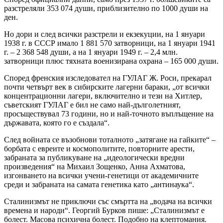
разстреляли 353 074 души, приблизително по 1000 души на
ден.
Но дори и след всички разстрели и екзекуции, на 1 януари
1938 г. в СССР имало 1 881 570 затворници, на 1 януари 1941
г. – 2 368 548 души, а на 1 януари 1949 г. – 2,4 млн.
затворници плюс тяхната военизирана охрана – 165 000 души.
Според френския изследовател на ГУЛАГ Ж. Роси, прекарал
почти четвърт век в сибирските лагерни бараки, „от всички
концентрационни лагери, включително и тези на Хитлер,
съветският ГУЛАГ е бил не само най-дълголетният,
просъществувал 73 години, но и най-точното въплъщение на
държавата, която го е създала“.
След войната се възобнови тоталното „затягане на гайките“ –
борбата с евреите и космополитите, повторните арести,
забраната за публикуване на „идеологически вредни
произведения“ на Михаил Зощенко, Анна Ахматова,
изгонването на всички учени-генетици от академичните
среди и забраната на самата генетика като „антинаука“.
Сталинизмът не приключи със смъртта на „водача на всички
времена и народи“. Георгий Бурков пише: „Сталинизмът е
болест. Масова психична болест. Подобно на клептомания.