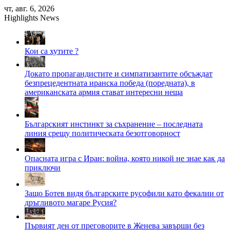
Skip
чт, авг. 6, 2026
to
Highlights News
content
Кои са хутите ?
Докато пропагандистите и симпатизантите обсъждат
безпрецедентната иранска победа (поредната), в
американската армия стават интересни неща
Българският инстинкт за съхранение – последната
линия срещу политическата безотговорност
Опасната игра с Иран: война, която никой не знае как да
приключи
Защо Ботев видя българските русофили като фекалии от
дръгливото магаре Русия?
Първият ден от преговорите в Женева завърши без