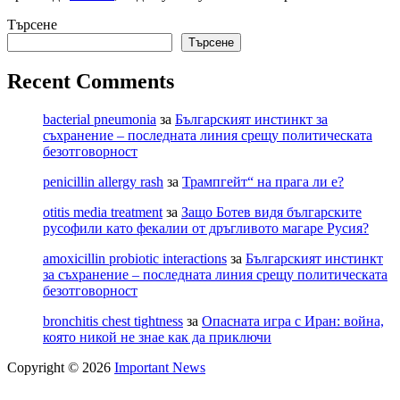
Търсене
Търсене
Recent Comments
bacterial pneumonia
за
Българският инстинкт за
съхранение – последната линия срещу политическата
безотговорност
penicillin allergy rash
за
Трампгейт“ на прага ли е?
otitis media treatment
за
Защо Ботев видя българските
русофили като фекалии от дръгливото магаре Русия?
amoxicillin probiotic interactions
за
Българският инстинкт
за съхранение – последната линия срещу политическата
безотговорност
bronchitis chest tightness
за
Опасната игра с Иран: война,
която никой не знае как да приключи
Copyright © 2026
Important News