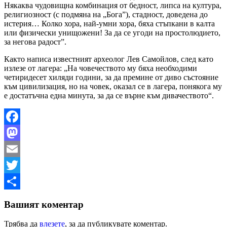
Някаква чудовищна комбинация от бедност, липса на култура,
религиозност (с подмяна на „Бога”), стадност, доведена до
истерия… Колко хора, най-умни хора, бяха стъпкани в калта
или физически унищожени! За да се угоди на простолюдието,
за негова радост”.
Както написа известният археолог Лев Самойлов, след като
излезе от лагера: „На човечеството му бяха необходими
четиридесет хиляди години, за да премине от диво състояние
към цивилизация, но на човек, оказал се в лагера, понякога му
е достатъчна една минута, за да се върне към дивачеството“.
Facebook
Mastodon
Email
Twitter
Share
Вашият коментар
Трябва да
влезете
, за да публикувате коментар.